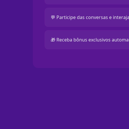
💬 Participe das conversas e interaj
🎁 Receba bônus exclusivos autom