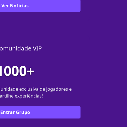
Ver Notícias
Comunidade VIP
1000+
unidade exclusiva de jogadores e
rtilhe experiências!
Entrar Grupo