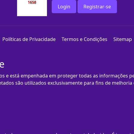
Login
Registrar-se
Políticas de Privacidade
Termos e Condições
Sitemap
de
rios e está empenhada em proteger todas as informações p
tados são utilizados exclusivamente para fins de melhoria