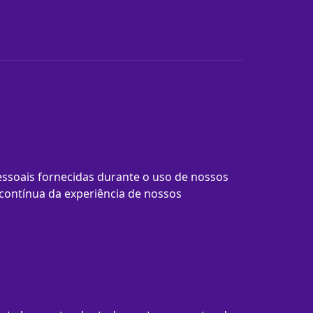
essoais fornecidas durante o uso de nossos
 contínua da experiência de nossos