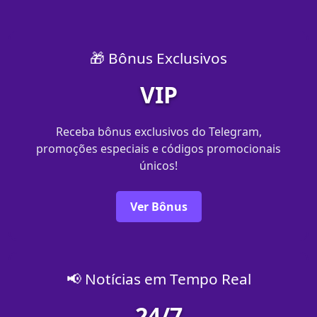
🎁 Bônus Exclusivos
VIP
Receba bônus exclusivos do Telegram,
promoções especiais e códigos promocionais
únicos!
Ver Bônus
📢 Notícias em Tempo Real
24/7