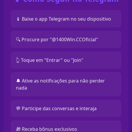
📱 Baixe o app Telegram no seu dispositivo
🔍 Procure por "@1400Win.CCOficial"
👆 Toque em "Entrar" ou "Join"
🔔 Ative as notificações para não perder
nada
💬 Participe das conversas e interaja
🎁 Receba bônus exclusivos