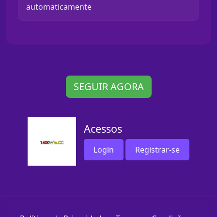
automaticamente
SEGUIR AGORA
Acessos
Login
Registrar-se