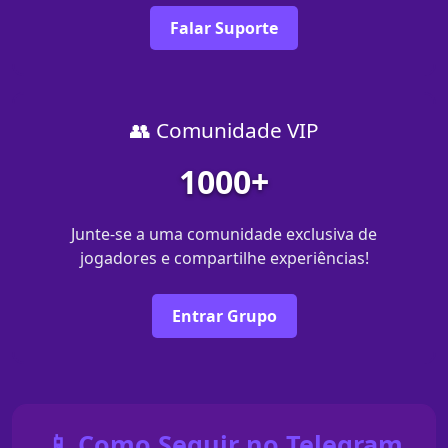
Falar Suporte
👥 Comunidade VIP
1000+
Junte-se a uma comunidade exclusiva de
jogadores e compartilhe experiências!
Entrar Grupo
📱 Como Seguir no Telegram