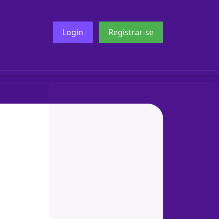
Login
Registrar-se