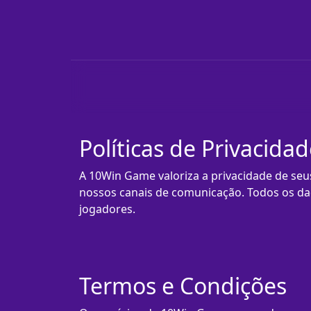
Políticas de Privacida
A 10Win Game valoriza a privacidade de se
nossos canais de comunicação. Todos os dad
jogadores.
Termos e Condições