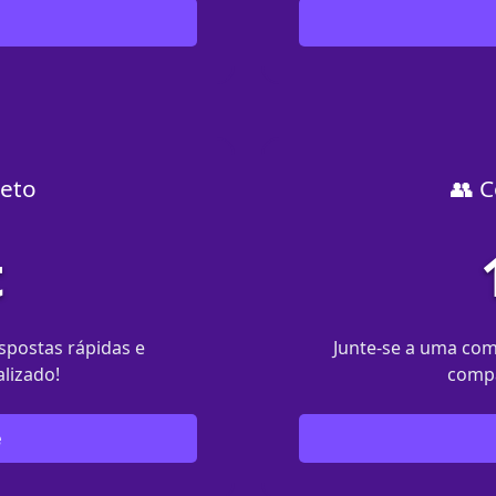
reto
👥 
t
espostas rápidas e
Junte-se a uma com
lizado!
compa
e