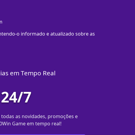
m
antendo-o informado e atualizado sobre as
cias em Tempo Real
24/7
e todas as novidades, promoções e
10Win Game em tempo real!