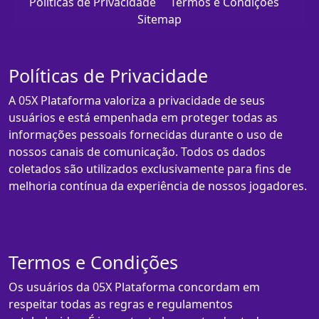
Políticas de Privacidade
Termos e Condições
Sitemap
Políticas de Privacidade
A 05X Plataforma valoriza a privacidade de seus
usuários e está empenhada em proteger todas as
informações pessoais fornecidas durante o uso de
nossos canais de comunicação. Todos os dados
coletados são utilizados exclusivamente para fins de
melhoria contínua da experiência de nossos jogadores.
Termos e Condições
Os usuários da 05X Plataforma concordam em
respeitar todas as regras e regulamentos