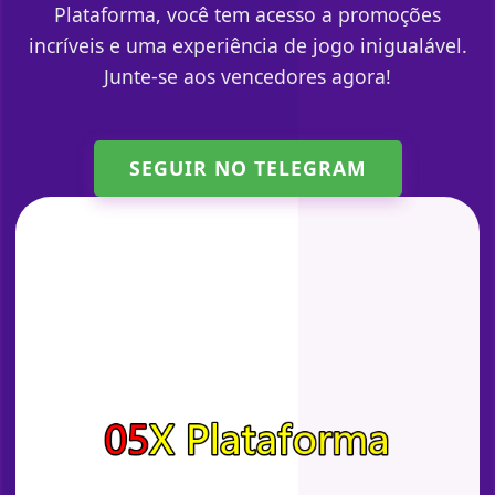
Plataforma, você tem acesso a promoções
incríveis e uma experiência de jogo inigualável.
Junte-se aos vencedores agora!
SEGUIR NO TELEGRAM