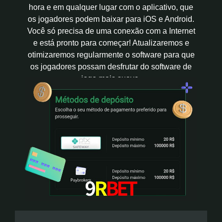
hora e em qualquer lugar com o aplicativo, que
os jogadores podem baixar para iOS e Android.
Você só precisa de uma conexão com a Internet
e está pronto para começar! Atualizaremos e
otimizaremos regularmente o software para que
os jogadores possam desfrutar do software de
jogo mais suave.