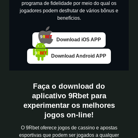
programa de fidelidade por meio do qual os
jogadores podem desfrutar de vários bônus e
benefícios.
Download iOS APP
Download Android APP
Faça o download do
aplicativo 9Rbet para
experimentar os melhores
jogos on-line!
O 9Rbet oferece jogos de cassino e apostas
esportivas que podem ser jogados a qualquer