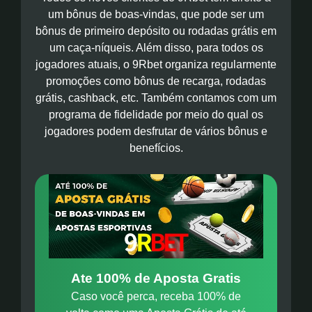
um bônus de boas-vindas, que pode ser um
bônus de primeiro depósito ou rodadas grátis em
um caça-níqueis. Além disso, para todos os
jogadores atuais, o 9Rbet organiza regularmente
promoções como bônus de recarga, rodadas
grátis, cashback, etc. Também contamos com um
programa de fidelidade por meio do qual os
jogadores podem desfrutar de vários bônus e
benefícios.
Ate 100% de Aposta Gratis
Caso você perca, receba 100% de