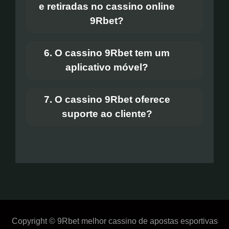
e retiradas no cassino online
9Rbet?
6. O cassino 9Rbet tem um
aplicativo móvel?
7. O cassino 9Rbet oferece
suporte ao cliente?
Copyright © 9Rbet melhor cassino de apostas esportivas