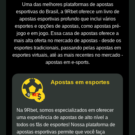
Uma das melhores plataformas de apostas
esportivas do Brasil, a 9Rbet oferece um livro de
apostas esportivas profundo que inclui vários
esportes e opções de apostas, como apostas pré-
jogo e em jogo. Essa casa de apostas oferece a
mais alta oferta no mercado de apostas - desde os
esportes tradicionais, passando pelas apostas em
esportes virtuais, até as mais recentes no mercado -
apostas em e-sports.
Apostas em esportes
Na 9Rbet, somos especializados em oferecer
uma experiência de apostas de alto nível a
todos os fãs de esportes! Nossa plataforma de
apostas esportivas permite que você faça