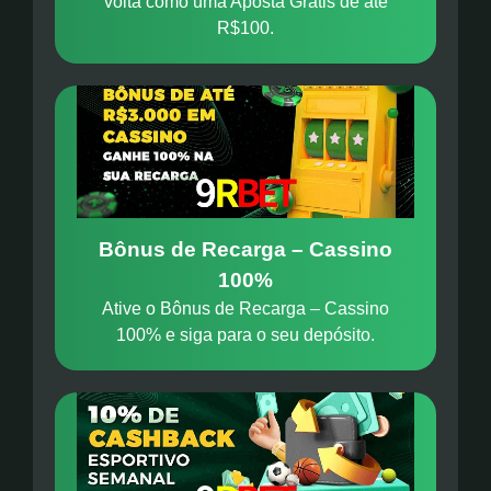
volta como uma Aposta Grátis de até
R$100.
Bônus de Recarga – Cassino
100%
Ative o Bônus de Recarga – Cassino
100% e siga para o seu depósito.