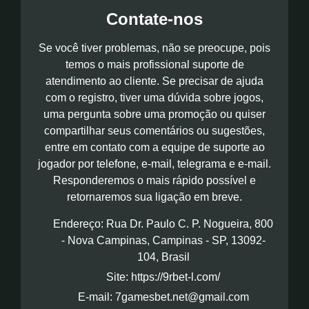
Contate-nos
Se você tiver problemas, não se preocupe, pois
temos o mais profissional suporte de
atendimento ao cliente. Se precisar de ajuda
com o registro, tiver uma dúvida sobre jogos,
uma pergunta sobre uma promoção ou quiser
compartilhar seus comentários ou sugestões,
entre em contato com a equipe de suporte ao
jogador por telefone, e-mail, telegrama e e-mail.
Responderemos o mais rápido possível e
retornaremos sua ligação em breve.
Endereço: Rua Dr. Paulo C. P. Nogueira, 800
- Nova Campinas, Campinas - SP, 13092-
104, Brasil
Site: https://9rbet-l.com/
E-mail:
7gamesbet.net@gmail.com